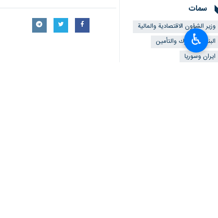
سمات
وزير الشؤون الاقتصادية والمالية
♿︎
البنك المشترك والتأمين
ايران وسوريا
احسان خاندوزي
أخبار ذات صلة
وزير الاتصالات: إيران مستعدة لزيادة جودة ال
طهران/1 آب/ اغسطس/إرنا- اعلن وزير الاتصالات وتكنولوجيا المعلومات الايراني "عيسى زارع بور" عن…
وزيرا الخارجية الايراني والسوري يتباحثان حول ا