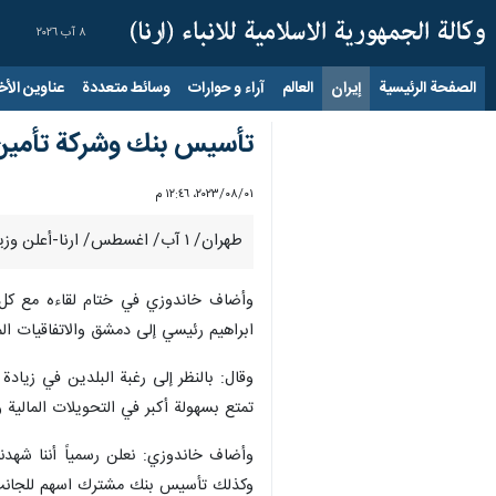
٨ آب ٢٠٢٦
الصفحة الرئيسية
إيران
العالم
آراء و حوارات
وسائط متعددة
عناوين الأخب
تأسيس بنك وشركة تأمين 
٠١‏/٠٨‏/٢٠٢٣، ١٢:٤٦ م
طهران/ ۱ آب/ اغسطس/ ارنا-أعلن وزير الشؤون الاقتصادية والمالية " إحسان خاندوزي" عن تأسيس بنك وشركة تأمين مشتركة بين إيران وسوريا.
وأضاف خاندوزي في ختام لقاءه مع كل م
ابراهيم رئيسي إلى دمشق والاتفاقيات الم
وقال: بالنظر إلى رغبة البلدين في زياد
تمتع بسهولة أكبر في التحويلات المالية و
وأضاف خاندوزي: نعلن رسمياً أننا شهدن
وكذلك تأسيس بنك مشترك اسهم للجانب الايراني فيه 60 بالمئة من والسوري 40بالمئة وتم ترخيص هاتين المؤسستين الجديدتين وبدأت العم