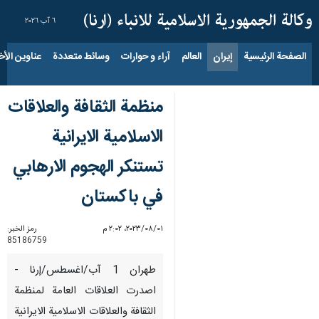
٦ آب ٢٠٢٦
الصفحة الرئيسية
إيران
العالم
آراء و حوارات
وسائط متعددة
عناوين الأخب
منظمة الثقافة والعلاقات
الاسلامیة الايرانية
تستنکر الهجوم الارهابي
في باکستان
٠١‏/٠٨‏/٢٠٢٣، ٢:٠٢ م
رمز الخبر:
85186759
طهران 1 آب/اغسطس/إرنا -
اصدرت العلاقات العامة لمنظمة
الثقافة والعلاقات الاسلامیة الايرانية