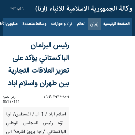
٦ آب ٢٠٢٦
الصفحة الرئيسية
إيران
العالم
آراء و حوارات
وسائط متعددة
عناوين الأخب
رئيس البرلمان
الباكستاني يؤكد على
تعزيز العلاقات التجارية
بين طهران واسلام اباد
٠١‏/٠٨‏/٢٠٢٣، ٦:٤٩ م
رمز الخبر:
85187111
اسلام اباد / 1 اب/ اغسطس/ ارنا
–نوّه رئيس المجلس الوطني
الباكستاني "راجا برويز اشرف" الى