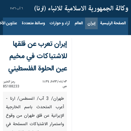
٦ آب ٢٠٢٦
الصفحة الرئيسية
إيران
العالم
آراء و حوارات
وسائط متعددة
عناوين الأخب
إيران تعرب عن قلقها
للاشتباكات في مخيم
عين الحلوة الفلسطيني
٠٣‏/٠٨‏/٢٠٢٣، ١١:٣٤
رمز الخبر:
ص
85188233
طهران/ 3 آب/ اغسطس/ ارنا -
أعرب المتحدث باسم الخارجية
الإيرانية عن قلق طهران من وقوع
واستمرار الاشتباكات المسلحة في