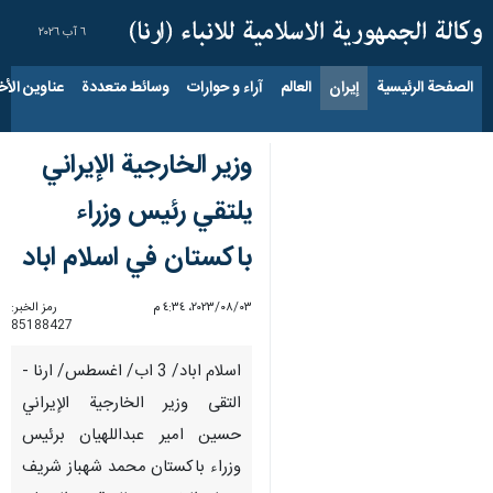
٦ آب ٢٠٢٦
الصفحة الرئيسية
إيران
العالم
آراء و حوارات
وسائط متعددة
عناوين الأخب
وزير الخارجية الإيراني
يلتقي رئيس وزراء
باكستان في اسلام اباد
٠٣‏/٠٨‏/٢٠٢٣، ٤:٣٤ م
رمز الخبر:
85188427