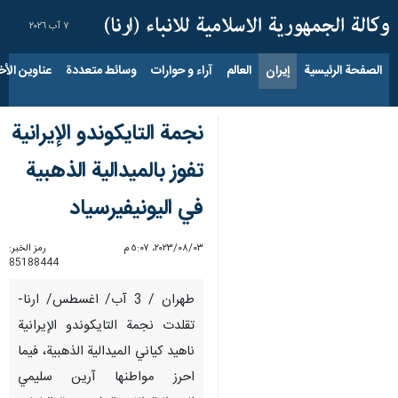
٧ آب ٢٠٢٦
الصفحة الرئيسية
إيران
العالم
آراء و حوارات
وسائط متعددة
عناوين الأخب
نجمة التايكوندو الإيرانية
تفوز بالميدالية الذهبية
في اليونيفيرسياد
٠٣‏/٠٨‏/٢٠٢٣، ٥:٠٧ م
رمز الخبر:
85188444
طهران / 3 آب/ اغسطس/ ارنا-
تقلدت نجمة التايكوندو الإيرانية
ناهيد كياني الميدالية الذهبية، فيما
احرز مواطنها آرين سليمي