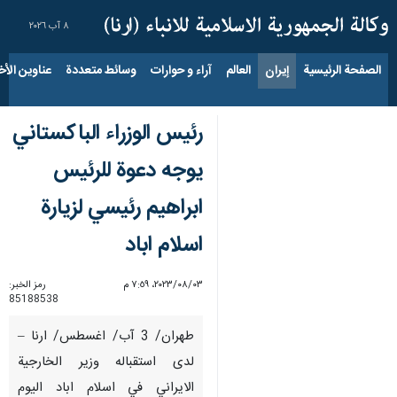
٨ آب ٢٠٢٦
الصفحة الرئيسية
إيران
العالم
آراء و حوارات
وسائط متعددة
عناوين الأخب
رئيس الوزراء الباكستاني
يوجه دعوة للرئيس
ابراهيم رئيسي لزيارة
اسلام اباد
٠٣‏/٠٨‏/٢٠٢٣، ٧:٥٩ م
رمز الخبر:
85188538
طهران/ 3 آب/ اغسطس/ ارنا –
لدى استقباله وزير الخارجية
الايراني في اسلام اباد اليوم