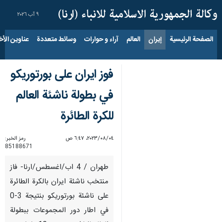
٩ آب ٢٠٢٦
الصفحة الرئيسية
إيران
العالم
آراء و حوارات
وسائط متعددة
عناوين الأخب
فوز ايران على بورتوريكو
في بطولة ناشئة العالم
للكرة الطائرة
٠٤‏/٠٨‏/٢٠٢٣، ٦:٤٧ ص
رمز الخبر:
85188671
طهران / 4 اب/اغسطس/ارنا- فاز
منتخب ناشئة ايران بالكرة الطائرة
على ناشئة بورتوريكو بنتيجة 3-0
في اطار دور المجموعات ببطولة