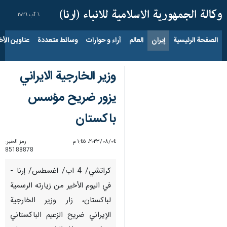
٦ آب ٢٠٢٦
الصفحة الرئيسية
إيران
العالم
آراء و حوارات
وسائط متعددة
عناوين الأخب
وزير الخارجية الايراني
يزور ضريح مؤسس
باكستان
٠٤‏/٠٨‏/٢٠٢٣، ١:٤٥ م
رمز الخبر:
85188878
كراتشي/ 4 اب/ اغسطس/ إرنا -
في اليوم الأخير من زيارته الرسمية
لباكستان، زار وزير الخارجية
الإيراني ضريح الزعيم الباكستاني