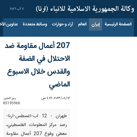
٧ آب ٢٠٢٦
الصفحة الرئيسية
إيران
العالم
آراء و حوارات
وسائط متعددة
عناوين الأخب
207 أعمال مقاومة ضد
الاحتلال في الضفة
والقدس خلال الاسبوع
الماضي
١٢‏/٠٨‏/٢٠٢٣، ٤:٢٢ ص
رمز الخبر:
85195966
طهران - 12 اب-اغسطس-ارنا-
رصد مركز المعلومات الفلسطيني،
معطى وقوع 207 أعمال مقاومة