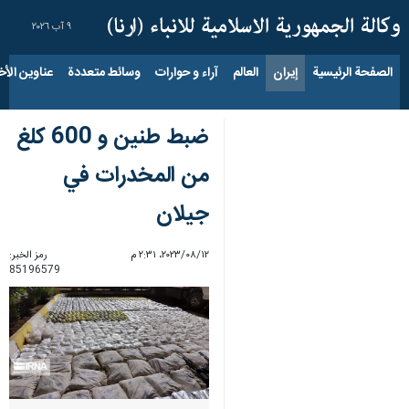
٩ آب ٢٠٢٦
الصفحة الرئيسية
إيران
العالم
آراء و حوارات
وسائط متعددة
عناوين الأخب
ضبط طنین و 600 كلغ
من المخدرات في
جیلان
١٢‏/٠٨‏/٢٠٢٣، ٢:٣١ م
رمز الخبر:
85196579