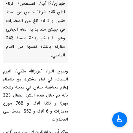
طهران/12آب/ اغسطس/ ارنا-
اعلن قائد شرطة جیلان عن ضبط
طنين و 600 كلغ من المخدرات
في جيلان منذ بداية العام الجاري
وهو ما يمثل زيادة بنسبة 43٪
مقارنة بالفترة نفسها من العام
الماضي.
وصرح اللواء "عزيزالله ملكي"، الیوم
السبت، في لقاء مشترك مع نشطاء
إعلام محافظة جيلان في مدینة رشت،
بأنه تم خلال هذه الفترة اعتقال 323
مهربًا و ثلاثة آلاف و 768 موزع
مخدرات و 6 آلاف و 552 مدمنًا على
♿︎
المخدرات.
وذكر أن محافظة جيلان من بين أفضل