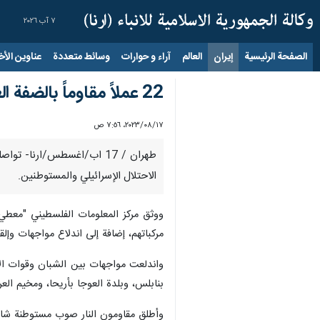
٧ آب ٢٠٢٦
الصفحة الرئيسية
إيران
العالم
آراء و حوارات
وسائط متعددة
عناوين الأخب
22 عملاً مقاوماً بالضفة الغربية خلال 24 ساعة
١٧‏/٠٨‏/٢٠٢٣، ٧:٥٦ ص