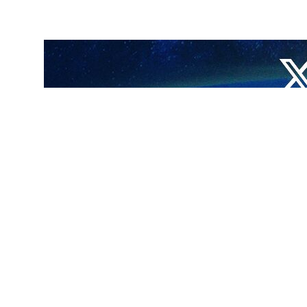
مقاومة في الضفة الغربية والتي بلغت 22 عملا مقاوما خلال الأربع وعشرين ساعة الماضية، وأسفرت عن وقوع ثلاث إصابات في صفوف جنود
ا بين 7 عمليات إطلاق نار، وتفجير عبوة ناسفة، وعمليتي إلقاء زجاجات حارقة، وتصدي لاعتدائين للمستوطنين، وتحطيم إحدى
ر عوفر برام الله، وبلدة برقين قضاء جنين، ومخيم بلاطة والمنطقة الشرقية
تكررة صوب حاجز حوارة بنابلس.
قاء حجارة.
طينيون لاعتداءات المستوطنين بنابلس ورشقوهم بالحجارة.
ستوطنين، وتحطيم مركبتهم.