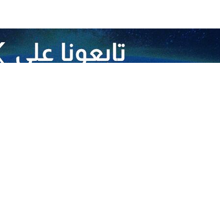
طهران / 17 اب/اغسطس/ارنا- تواصلت أعمال ال
ووثق مركز المعلومات الفلسطيني "معطي" 22 عملاً مقاوماً، تنوعت م
اط بالضفة الغربية.
تلال في أنحاء متفرقة بالضفة والقدس، وتركزت في بلدة سلوان بالقدس، ومعسك
وب بالخليل.
د بجنين، وحاجز تياسير العسكري بطوباس، إلى جانب عمليات إطلاق النار الم
طلاق نار استهدفت جنود الاحتلال، تزامناً مع المواجهات التي تخللها عمليات إل
تلال في مخيم بلاطة، واستهدفوهم بصليات كثيفة من الرصاص، بينما تصدى فلس
ين في بلدة عزون بقلقيلية وألقوا الحجارة صوبهم، ما أدى إلى إصابة ثلاثة م