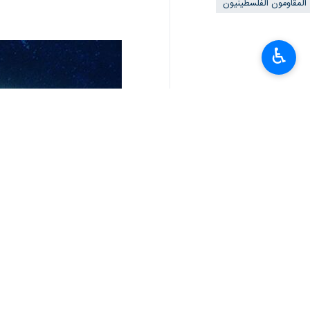
الاحتلال الإسرائيلي والمستوطنين.
♿︎
مركباتهم، إضافة إلى اندلاع مواجهات وإلقاء حجارة في 9 نق
واندلعت مواجهات بين الشبان وقوات الاح
بنابلس، وبلدة العوجا بأريحا، ومخيم العر
وأطلق مقاومون النار صوب مستوطنة شاكي
وشهدت المناطق الشرقية من نابلس عملية إ
وفجّر مقاومون عبوات ناسفة بقوات الاح
كما تصدى فلسطينيون لاعتداءات المستوطن
انتهى ** 2342