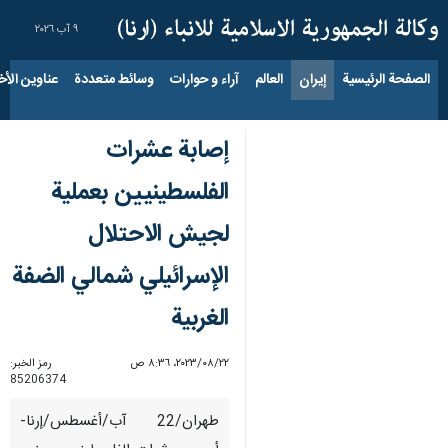
٩ آب ٢٠٢٦
الصفحة الرئيسية
إيران
العالم
آراء و حوارات
وسائط متعددة
عناوين الأخب
إصابة عشرات
الفلسطينيين بعملية
لجيش الاحتلال
الإسرائيلي شمالي الضفة
الغربية
٢٢‏/٠٨‏/٢٠٢٣، ٨:٣٦ ص
رمز الخبر:
85206374
طهران/22 آب/أغسطس/إرنا-