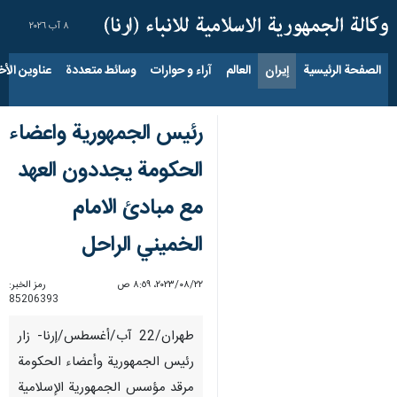
٨ آب ٢٠٢٦
الصفحة الرئيسية
إيران
العالم
آراء و حوارات
وسائط متعددة
عناوين الأخب
رئيس الجمهورية واعضاء
الحكومة یجددون العهد
مع مبادئ الامام
الخميني الراحل
٢٢‏/٠٨‏/٢٠٢٣، ٨:٥٩ ص
رمز الخبر:
85206393
طهران/22 آب/أغسطس/إرنا- زار
رئيس الجمهورية وأعضاء الحكومة
مرقد مؤسس الجمهورية الإسلامية