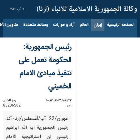
٧ آب ٢٠٢٦
الصفحة الرئيسية
إيران
العالم
آراء و حوارات
وسائط متعددة
عناوين الأخب
رئيس الجمهورية:
الحكومة تعمل على
تنفيذ مبادئ الامام
الخميني
٢٢‏/٠٨‏/٢٠٢٣، ١٠:١٣
رمز الخبر:
ص
85206502
طهران/22 آب/أغسطس/إرنا-أكد
رئيس الجمهورية اية الله ابراهيم
رئيسي ان استراتيجية الامام