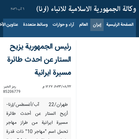
٦ آب ٢٠٢٦
الصفحة الرئيسية
إيران
العالم
آراء و حوارات
وسائط متعددة
عناوين الأخب
رئيس الجمهورية يزيح
الستار عن احدث طائرة
مسیرة ايرانية
٢٢‏/٠٨‏/٢٠٢٣، ١٢:٢٧ م
رمز الخبر:
85206779
طهران/22 آب/أغسطس/إرنا-
أزيح الستار عن أحدث طائرة
مسيرة ايرانية من طراز مهاجر
تحمل اسم "مهاجر 10" ذات قدرة