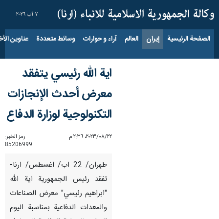
٧ آب ٢٠٢٦
الصفحة الرئيسية
إيران
العالم
آراء و حوارات
وسائط متعددة
عناوين الأخب
اية الله رئيسي يتفقد
معرض أحدث الإنجازات
التكنولوجية لوزارة الدفاع
٢٢‏/٠٨‏/٢٠٢٣، ٢:٣٦ م
رمز الخبر:
85206999
طهران/ 22 اب/ اغسطس/ ارنا-
تفقد رئيس الجمهورية اية الله
"ابراهيم رئيسي" معرض الصناعات
والمعدات الدفاعية بمناسبة اليوم