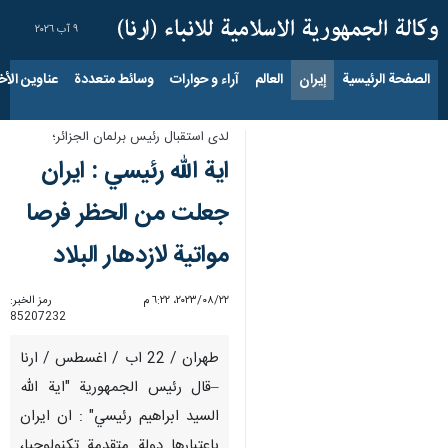
٩ آب ٢٠٢٦
الصفحة الرئيسية
إيران
العالم
آراء و حوارات
وسائط متعددة
عناوين الأخب
لدى استقبال رئيس برلمان الجزائر؛
اية الله رئيسي : ايران
جعلت من الحظر فرصا
مواتية لازدهار البلاد
٢٢‏/٠٨‏/٢٠٢٣، ٦:٢٢ م
رمز الخبر:
85207232
طهران / 22 اب / اغسطس / ارنا
–قال رئيس الجمهورية "اية الله
السيد ابراهيم رئيسي" : ان ايران
باعتبارها دولة متقدمة تكنولوجيا،