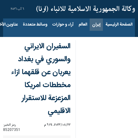
٦ آب ٢٠٢٦
الصفحة الرئيسية
إيران
العالم
آراء و حوارات
وسائط متعددة
عناوين الأخب
السفيران الايراني
والسوري في بغداد
يعربان عن قلقهما ازاء
مخططات امريكا
المزعزعة للاستقرار
الاقليمي
٢٢‏/٠٨‏/٢٠٢٣، ٩:٢٤ م
رمز الخبر:
85207351