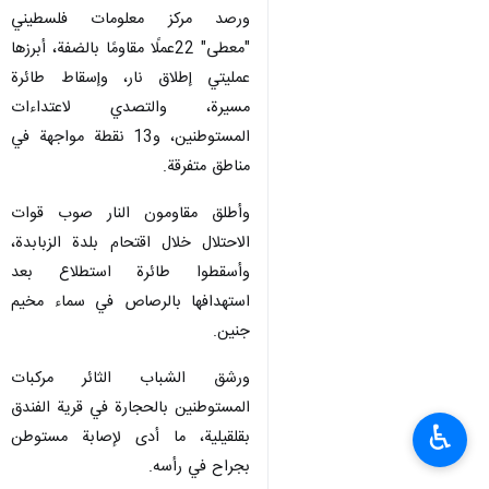
ورصد مركز معلومات فلسطيني
"معطى" 22عملًا مقاومًا بالضفة، أبرزها
عمليتي إطلاق نار، وإسقاط طائرة
مسيرة، والتصدي لاعتداءات
المستوطنين، و13 نقطة مواجهة في
مناطق متفرقة.
وأطلق مقاومون النار صوب قوات
الاحتلال خلال اقتحام بلدة الزبابدة،
وأسقطوا طائرة استطلاع بعد
استهدافها بالرصاص في سماء مخيم
جنين.
ورشق الشباب الثائر مركبات
المستوطنين بالحجارة في قرية الفندق
♿︎
بقلقيلية، ما أدى لإصابة مستوطن
بجراح في رأسه.