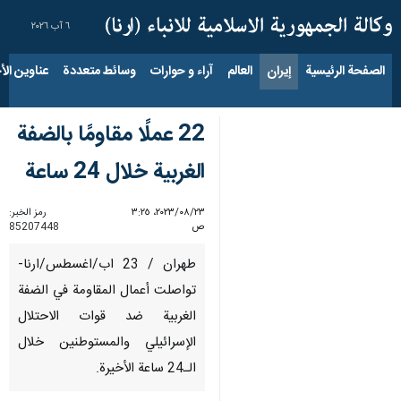
٦ آب ٢٠٢٦
الصفحة الرئيسية
إيران
العالم
آراء و حوارات
وسائط متعددة
عناوين الأخب
22 عملًا مقاومًا بالضفة
الغربية خلال 24 ساعة
٢٣‏/٠٨‏/٢٠٢٣، ٣:٢٥
رمز الخبر:
ص
85207448
طهران / 23 اب/اغسطس/ارنا-
تواصلت أعمال المقاومة في الضفة
الغربية ضد قوات الاحتلال
الإسرائيلي والمستوطنين خلال
الـ24 ساعة الأخيرة.