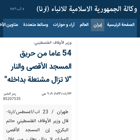
٨ آب ٢٠٢٦
الصفحة الرئيسية
إيران
العالم
آراء و حوارات
وسائط متعددة
عناوين الأخب
وزير الأوقاف الفلسطيني:
54 عاما من حريق
المسجد الأقصى والنار
"لا تزال مشتعلة بداخله"
٢٣‏/٠٨‏/٢٠٢٣، ٩:٠٩ ص
رمز الخبر:
85207535
طهران / 23 اب/اغسطس/ارنا-
قال وزير الأوقاف الفلسطيني حاتم
البكري، إن المسجد الأقصى
المبارك لا يزال يعاني من غلال