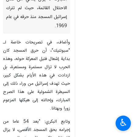
الاحتلال القاتمة، حيث لم تترك
إسرائيل المسجد منذ حرقه في عام
1969.
وأضاف، في تصريحات خاصة لـ
"سبوتنيك"، أن حرق المسجد كان
بداية إشعال فتيل المعركة حوله، وهذه
الحرب لا تزال مستمرة ومستعرة، بل
ازدادت في هذه الأيام بشكل كبير،
حيث تهدف إسرائيل من وراء ذلك إلى
السيطرة الشمولية على هذا الصرح
المبارك، وإحالته إلى هيكلها المزعوم
زورا وبهتانا.
♿︎
وتابع البكري: "بعد 54 عاما من
إجرامه بحق المسجد الأقصى، لا يزال