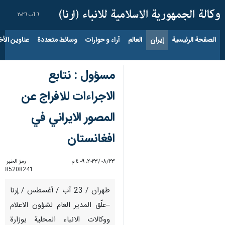
٦ آب ٢٠٢٦
الصفحة الرئيسية
إيران
العالم
آراء و حوارات
وسائط متعددة
عناوين الأخب
مسؤول : نتابع
الاجراءات للافراج عن
المصور الايراني في
افغانستان
٢٣‏/٠٨‏/٢٠٢٣، ٤:٠٩ م
رمز الخبر:
85208241
طهران / 23 آب / أغسطس / إرنا
–علّق المدير العام لشؤون الاعلام
ووكالات الانباء المحلية بوزارة