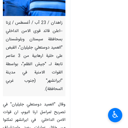
زاهدان / 23 آب / أغسطس / إرنا
–اعلن قائد قوى الامن الداخلي
بمحافظة سيستان وبلوشستان
"العميد دوستعلي جليليان"، القبض
على خلية ارهابية من 3 عناصر
تابعة لـ "جيش الظلم"، بواسطة
القوات الامنية في مدينة
"ايرانشهر" (جنوب غربي
المحافظة).
وقال "العميد دوستعلي جليليان" في
تصريح لمراسل ارنا اليوم، ان قوات
♿︎
الامن الداخلي في ايرانشهر تمكنوا
من خلال عمليات رصد واستشراف