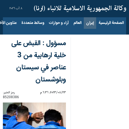
٨ آب ٢٠٢٦
الصفحة الرئيسية
إيران
العالم
آراء و حوارات
وسائط متعددة
عناوين الأخب
مسؤول : القبض على
خلية ارهابية من 3
عناصر في سيستان
وبلوشستان
٢٣‏/٠٨‏/٢٠٢٣، ٦:٣٦ م
رمز الخبر:
85208386