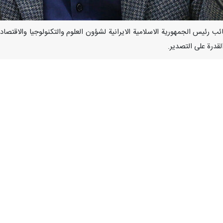
أكد نائب رئيس الجمهورية الاسلامية الايرانية لشؤون العلوم والتكنولوجيا والاقتص
ولين من خط الخلايا إلى المرحلة النهائية يوم امس من قبل إحدى الشركات ال
جود وحدة إنتاج مثيل له على مستوى المنطقة.
اني أن ما بين 4 إلى 7 دول فقط في العالم تمتلك خط إنتاج الأنسولين، وأوضح: أن هذا الم