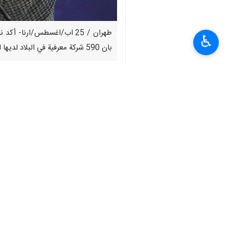
طهران / 25 اب/اغسطس/ارنا- 
♿︎
بان 590 شركة معرفية في البلاد لديها القدرة على التصدير.
علاقة مباشرة بحياة المواطنين.
وأشار إلى افتتاح خط إنتاج كبير للأنس
المصنع لديه خط إنتاج ضخم ولا اتصور و
وذكر دهق
الأنسولين، سيوفر ما لا يقل عن 100 مليون دولار للبلاد وسيدخل منتج هذه الوحدة التكنولوجية إلى السوق اعتبارا من بداية العام المقبل (20 اذار/مارس 2024).
انتهى ** 2342
إيران
اقتصاد
٠ Persons