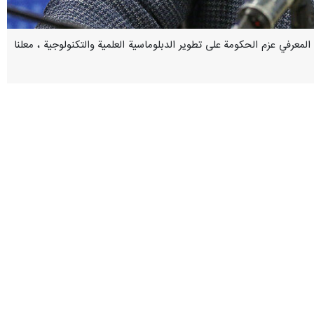
اد المعرفي عزم الحكومة على تطوير الدبلوماسية العلمية والتكنولوجية ، معلنا
وقال روح الله دهقاني فيروزآبادي في تصريح تلفزيوني مساء الجمعة أنه في السنوات القليلة الماضية تم توفير حوالي 1.8 مليار دولار لاقتصاد البلاد في مجال الادوية والاجهزة الطبية وهذه مسألة لها
معرفية متعددة الجنسيات التي تمكنت من جذب استثمارات أجنبية، وقال: هذا
صنع، بالإضافة إلى أهميته لمرضى السكري الذين يواجهون أحياناً مشاكل خطيرة بسبب نقص
جعفر مشکین فام