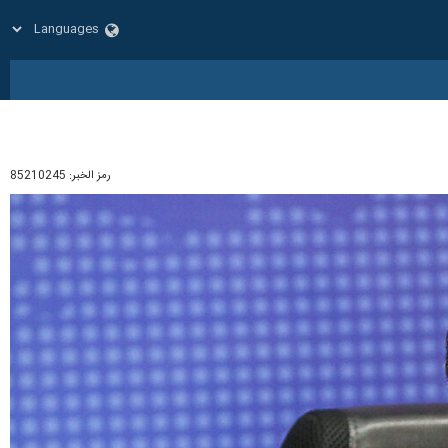
رمز الخبر:
85210245