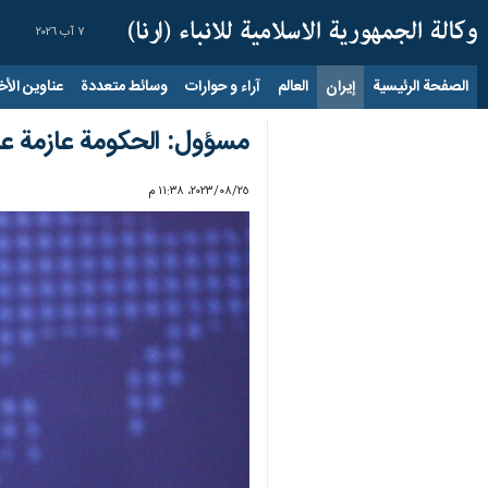
٧ آب ٢٠٢٦
الصفحة الرئيسية
إيران
العالم
آراء و حوارات
وسائط متعددة
عناوين الأخب
مسؤول: الحكومة عازمة على
٢٥‏/٠٨‏/٢٠٢٣، ١١:٣٨ م