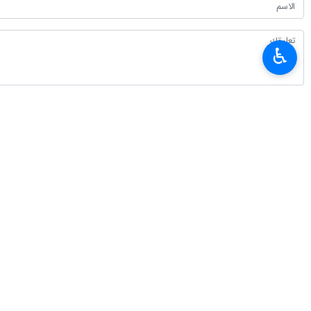
♿︎
أحدث الأخبار
عراقجي: المسار الجديد لمضيق هرمز تحدد في مفاوضات القوات العسكرية والبحري
٢٠٢٦-٠٨-٠٨ ١٥:٥٥
مسؤول: إيران تستضيف بطولتي كرة القدم وكرة الصالات المدرسية الآسيويتين
٢٠٢٦-٠٨-٠٨ ١٤:٣٥
إيران تقدم مقترحاتها في مجال التعليم والتدريب التقني والمهني في اجتماع ل