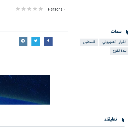
٠ Persons
سمات
الکیان الصهیوني
فلسطین
بلدة تقوع
تعليقك