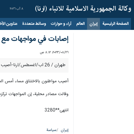
٨ آب ٢٠٢٦
الصفحة الرئيسية
إيران
العالم
آراء و حوارات
وسائط متعددة
عناوين الأخب
إصابات في مواجهات مع ال
٢٦‏/٠٨‏/٢٠٢٣، ٨:١٢ ص
طهران / 26 اب/اغسطس/ارنا-أصيب عدد من الفلسطينيين بالاختناق خلال مواجهات مع قوات الاحتلال الإسرائيلي في بلدة تقوع جنوب شرق بيت لحم.
أصيب مواطنون بالاختناق مساء أمس الج
وقالت مصادر محلية، إن المواجهات تركزت
انتهی**3280
إيران
سياسة