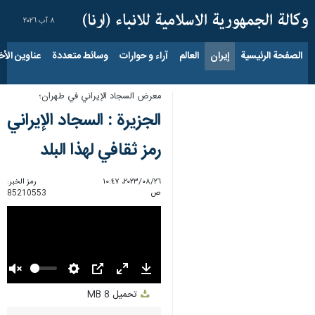
٨ آب ٢٠٢٦
الصفحة الرئيسية
إيران
العالم
آراء و حوارات
وسائط متعددة
عناوين الأخب
معرض السجاد الإيراني في طهران؛
الجزيرة : السجاد الإيراني
رمز ثقافي لهذا البلد
٢٦‏/٠٨‏/٢٠٢٣، ١٠:٤٧
رمز الخبر:
ص
85210553
Unmute
Settings
PIP
Enter
Download
تحميل
8 MB
fullscreen