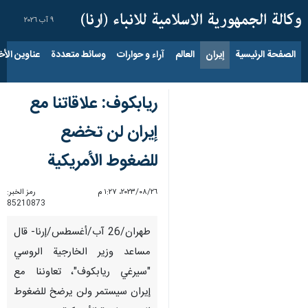
٩ آب ٢٠٢٦
الصفحة الرئيسية
إيران
العالم
آراء و حوارات
وسائط متعددة
عناوين الأخب
ريابكوف: علاقاتنا مع
إيران لن تخضع
للضغوط الأمريكية
٢٦‏/٠٨‏/٢٠٢٣، ١:٢٧ م
رمز الخبر:
85210873
طهران/26 آب/أغسطس/إرنا- قال
مساعد وزير الخارجية الروسي
"سيرغي ريابكوف"، تعاوننا مع
إيران سيستمر ولن يرضخ للضغوط