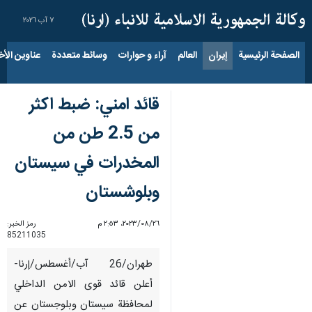
٧ آب ٢٠٢٦
الصفحة الرئيسية
إيران
العالم
آراء و حوارات
وسائط متعددة
عناوين الأخب
قائد امني: ضبط اكثر
من 2.5 طن من
المخدرات في سيستان
وبلوشستان
٢٦‏/٠٨‏/٢٠٢٣، ٢:٥٣ م
رمز الخبر:
85211035
طهران/26 آب/أغسطس/إرنا-
أعلن قائد قوى الامن الداخلي
لمحافظة سيستان وبلوجستان عن