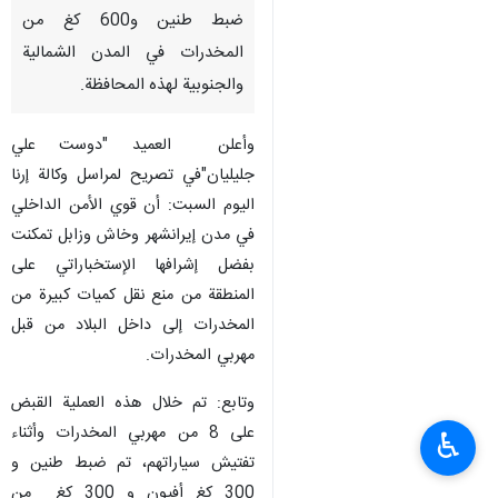
ضبط طنين و600 کغ من
المخدرات في المدن الشمالية
والجنوبية لهذه المحافظة.
وأعلن العمید "دوست علي
جليليان"في تصریح لمراسل وکالة إرنا
اليوم السبت: أن قوي الأمن الداخلي
في مدن إيرانشهر وخاش وزابل تمكنت
بفضل إشرافها الإستخباراتي على
المنطقة من منع نقل كميات كبيرة من
المخدرات إلى داخل البلاد من قبل
مهربي المخدرات.
وتابع: تم خلال هذه العملية القبض
على 8 من مهربي المخدرات وأثناء
♿︎
تفتيش سياراتهم، تم ضبط طنین و
300 كغ أفيون و 300 کغ من