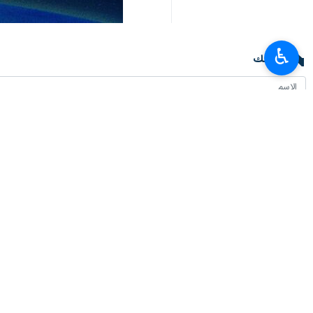
♿︎
تعليقك
أحدث الأخبار
العميد معروفي: لا يمكن للدبلوماسية أن تنجح من دون دعم شعبي
٢٠٢٦-٠٨-٠٧ ٠٩:٢٠