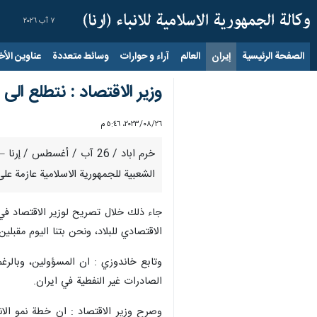
٧ آب ٢٠٢٦
الصفحة الرئيسية
إيران
العالم
آراء و حوارات
وسائط متعددة
عناوين الأخب
وزير الاقتصاد : نتطلع الى 
٢٦‏/٠٨‏/٢٠٢٣، ٥:٤٦ م
خرم اباد / 26 آب / أغسطس
الشعبية للجمهورية الاسلامية عازمة عل
جاء ذلك خلال تصريح لوزير الاقتصاد في
الاقتصادي للبلاد، ونحن بتنا اليوم مقبلي
وتابع خاندوزي : ان المسؤولين، وبالرغم
الصادرات غير النفطية في ايران.
وصرح وزير الاقتصاد : ان خطة نمو الانت