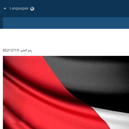
رمز الخبر:
85212719