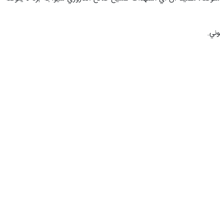
وني.
د الشيخ صالح العاروري، مؤكدة أنها ستكون شرارة البركان المنفجر في وجه
ري وقادة المقاومة هي تهديدات جوفاء، لم ولن تنجح في إضعاف المقاومة،
ء، ماضٍ بعزم ويقين في مقاومة الاحتلال حتى استعادة كل الحقوق المشروعة
زم".