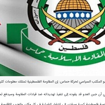
 أن جبن العدو قد يقوده إلى تنفيذ تهديداته ضد قيادات المقاومة وسيدفع ثمنا
ية فلسطينية كبيرة سيؤدي إلى انتشار الشرارة في كل مكان والحرب الاقليمية 