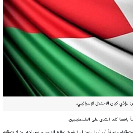
ً باهظا كلما اعتدى على الفلسطينيين.
متوقعة، مضيفاً أن أي استهداف للشيخ صالح العاروري سيواجه برد لا يتوقعه