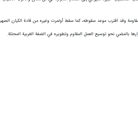
مقاومة وقد اقترب موعد سقوطه، كما سقط أولمرت وغيره من قادة الكيان الصهي
ها بالمضي نحو توسيع العمل المقاوم وتطويره في الضفة الغربية المحتلة.
دات التي أطلقها رئيس حكومة الاحتلال بحق قادة المقاومة وعلى رأسهم القائ
تنياهو باغتيال نائب رئيس المكتب السياسي لحركة حماس الشيخ صالح العارو
ة سيواجه بقوة وحزم.
جميعاً وشعبنا الفلسطيني الصامد المرابط، الذي قدم قافلة طويلة من الشهدا
 الأقصى المبارك".
 بفعل ضربات المقاومة أن يعي أن أي مساس بقيادة المقاومة سيواجه بقوة وح