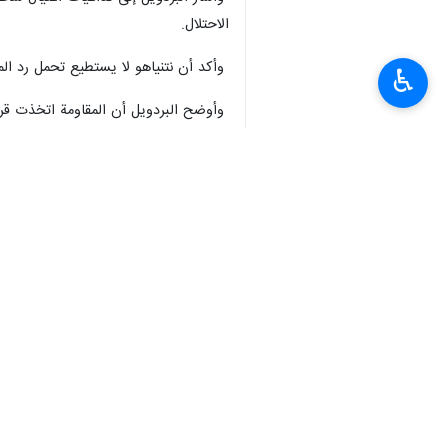
الاحتلال.
وأكد أن نتنياهو لا يستطيع تحمل رد ال
♿︎
وأوضح البردويل أن المقاومة اتخذت قرار
وحذرت فصائل فلسطينية من عواقب التهدي
العدو على أرض فلسطين وخارجها.
بدورها، أكدت حركة حماس أن تهديدات ن
مشددة على أن أي مساس بقيادة المقاوم
وقالت الحركة إن "الشيخ صالح وإخوانه 
لشعبنا وعلى رأسها حرية القدس والمسجد
وتابعت: "على العدو الصهيوني المرتبك
انتهی**1426