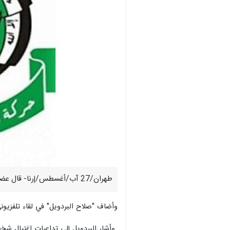
طهران/27 آب/أغسطس/إرنا- قال عضو المكتب السياسي لحركة حماس: إن المقاومة الفلسطينية تمتلك معلومات كثيرة تؤذي كيان الاحتلال الإسرائيلي.
وأضاف "صلاح البردويل" في لقاء تلفزيوني
وأشار البردويل إلى تداعيات اغتيال شخص