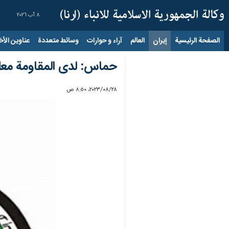
٨ آب ٢٠٢٦
الصفحة الرئيسية
إيران
العالم
آراء و حوارات
وسائط متعددة
عناوين الأخب
حماس: لدى المقاومة معلو
٢٨‏/٠٨‏/٢٠٢٣، ٨:٥٠ ص