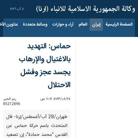
٨ آب ٢٠٢٦
الصفحة الرئيسية
إيران
العالم
آراء و حوارات
وسائط متعددة
عناوين الأخب
حماس: التهديد
بالاغتيال والإرهاب
يجسد عجز وفشل
الاحتلال
٢٨‏/٠٨‏/٢٠٢٣، ١١:١٢ ص
رمز الخبر:
85212896
طهران/28 آب/أغسطس/إرنا- قال
المتحدث باسم حركة حماس عن
القدس "محمد حمادة"، إن تصعيد