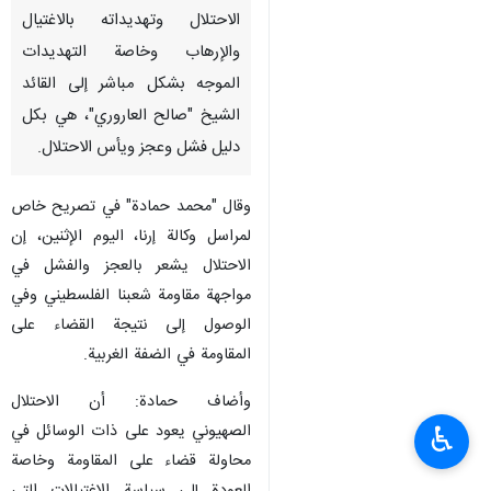
الاحتلال وتهدیداته بالاغتيال
والإرهاب وخاصة التهدیدات
الموجه بشکل مباشر إلی القائد
الشيخ "صالح العاروري"، هي بکل
دليل فشل وعجز ويأس الاحتلال.
وقال "محمد حمادة" في تصريح خاص
لمراسل وكالة إرنا، اليوم الإثنين، إن
الاحتلال يشعر بالعجز والفشل في
مواجهة مقاومة شعبنا الفلسطيني وفي
الوصول إلی نتیجة القضاء علی
المقاومة في الضفة الغربية.
وأضاف حمادة: أن الاحتلال
الصهيوني يعود علی ذات الوسائل في
♿︎
محاولة قضاء علی المقاومة وخاصة