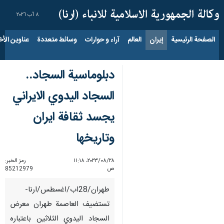
٨ آب ٢٠٢٦
الصفحة الرئيسية
إيران
العالم
آراء و حوارات
وسائط متعددة
عناوين الأخب
دبلوماسية السجاد..
السجاد اليدوي الايراني
يجسد ثقافة ايران
وتاريخها
٢٨‏/٠٨‏/٢٠٢٣، ١١:١٨
رمز الخبر:
ص
85212979
طهران/28اب/اغسطس/ارنا-
تستضيف العاصمة طهران معرض
السجاد اليدوي الثلاثين باعتباره