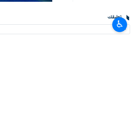
تعليقك
♿︎
أحدث الأخبار
ثلاث خطوات جديدة للاتحاد الاقتصادي الأوراسي لتعزيز التكامل الاقليمي
٢٠٢٦-٠٨-٠٧ ٢٠:٠٦