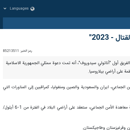
- 2023"
رمز الخبر:
85213511
/ 28 اب / اغسطس/ ارنا –أعلن رئيس هيئة الأركان المشتركة لـ"منظمة معاهدة الأمن الجماعي" (CSTO)، الفريق أول "أناتولي سيدوروف"، أنه تمت دعوة ممثلي الجمهورية الاسلامية
الجماعي، ايران والسعودية والصين ومنغوليا، كمراقبين إلى المناورات التي
وفي وقت سابق، أعلنت الدفاع البيلاروسية، أن مناورات "الأخوة القتالية-2023" العملياتية الستراتيجية المشتركة لمنظمة معاهدة الأمن الجماعي، ستعقد على أراضي البلاد في الفترة من 1-6 أيلول/