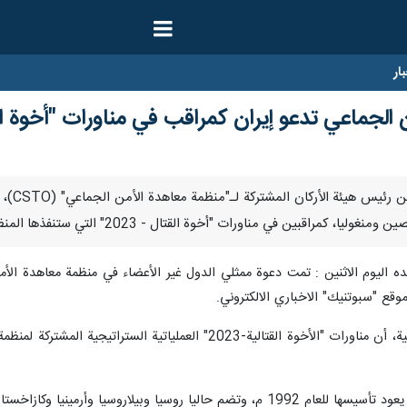
ار
جماعي تدعو إيران كمراقب في مناورات "أخوة القتال 
طهران 
بين في مناورات "أخوة القتال - 2023" التي ستنفذها المنظمة على أراضي بيلاروسيا.
ليوم الاثنين : تمت دعوة ممثلي الدول غير الأعضاء في منظمة معاهدة الأمن 
ع "سبوتنيك" الاخباري الالكتروني.
يا وأرمينيا وكازاخستان وقرغيزستان وطاجيكستان.