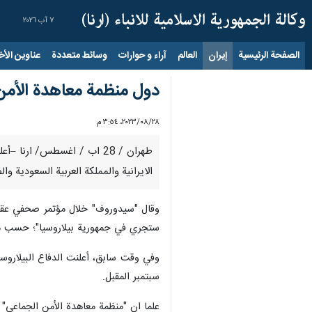
٧ آب ٢٠٢٦
الصفحة الرئيسية
إيران
العالم
آراء و حوارات
وسائط متعددة
عناوين الأخب
دول منظمة معاهدة الأمن ال
٢٨‏/٠٨‏/٢٠٢٣، ٣:٥٤ م
الايرانية والمملكة العربية السعودية والصين ومنغوليا، كمراق
وقال "سيدوروف" خلال مؤتمر صحفي عقده ا
ستجري في جمهورية بيلاروسيا"؛ حسب موق
سبتمبر المقبل.
علما ان "منظمة معاهدة الأمن الجماعي" يعود تأسيسها للعام 1992 م، وتضم حاليا روسيا وبيلاروس