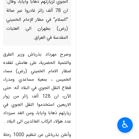
طهران / 1 ايلول / سبتمبر/ارنا-
صرح وزير الطرق والتنمية العمرانية
الایرانی أن 128 ألف شخص من
زوار الأربعين استخدموا الطريق
الجوي لزيارتهم ذهابا وایابا، وقال:
ان 78 ألف زائر غادروا عبر صالة
"السلام" في مطار الإمام الخميني
(رض) بطهران الى العتبات
المقدسة في العراق.
وصرح مهرداد بذرباش وزير الطرق
والتنمية الحضرية، على هامش تفقده
لمطار الامام الخميني (رض) مساء
♿︎
الخميس ، بمعية مساعدي ومدراء
قطاع النقل الجوي في البلاد أنه: حتى