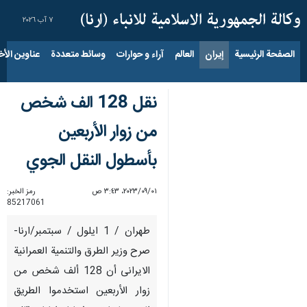
٧ آب ٢٠٢٦
الصفحة الرئيسية
إيران
العالم
آراء و حوارات
وسائط متعددة
عناوين الأخب
نقل 128 الف شخص
من زوار الأربعين
بأسطول النقل الجوي
٠١‏/٠٩‏/٢٠٢٣، ٣:٤٣ ص
رمز الخبر:
85217061