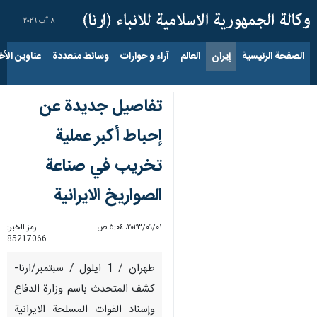
٨ آب ٢٠٢٦
الصفحة الرئيسية
إيران
العالم
آراء و حوارات
وسائط متعددة
عناوين الأخب
تفاصيل جديدة عن
إحباط أكبر عملية
تخريب في صناعة
الصواريخ الايرانية
٠١‏/٠٩‏/٢٠٢٣، ٥:٠٤ ص
رمز الخبر:
85217066
طهران / 1 ايلول / سبتمبر/ارنا-
كشف المتحدث باسم وزارة الدفاع
وإسناد القوات المسلحة الايرانية