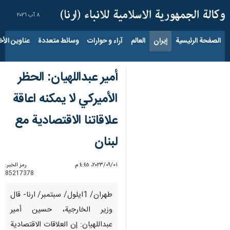
٨ آب ٢٠٢٦
الصفحة الرئيسية
إيران
العالم
آراء و حوارات
وسائط متعددة
عناوين الأخب
أمير عبداللهيان: الحظر
الأميركي لا يمكنه اعاقة
علاقاتنا الاقتصادية مع
لبنان
٠١‏/٠٩‏/٢٠٢٣، ٤:٤٥ م
رمز الخبر:
85217378
طهران/ 1ايلول/ سبتمبر/ ارنا- قال
وزير الخارجية، حسين أمير
عبداللهيان: إن العلاقات الاقتصادية