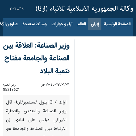
٨ آب ٢٠٢٦
الصفحة الرئيسية
إيران
العالم
آراء و حوارات
وسائط متعددة
عناوين الأخب
وزير الصناعة: العلاقة بين
الصناعة والجامعة مفتاح
تنمية البلاد
٠٣‏/٠٩‏/٢٠٢٣، ٣:٠٤ ص
رمز الخبر:
85218621