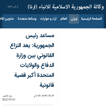
٨ آب ٢٠٢٦
الصفحة الرئيسية
إيران
العالم
آراء و حوارات
وسائط متعددة
عناوين الأخب
مساعد رئيس
الجمهورية: يعد النزاع
القانوني بين وزارة
الدفاع والولايات
المتحدة أكبر قضية
قانونية
٠٣‏/٠٩‏/٢٠٢٣، ٢:٥٩ م
رمز الخبر:
85219191