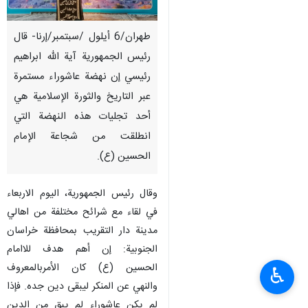
طهران/6 أيلول /سبتمبر/إرنا- قال
رئیس الجمهوریة آیة الله ابراهیم
رئیسي إن نهضة عاشوراء مستمرة
عبر التاريخ والثورة الإسلامية هي
أحد تجليات هذه النهضة التي
انطلقت من شجاعة الإمام
الحسين (ع).
وقال رئیس الجمهوریة، اليوم الاربعاء
في لقاء مع شرائح مختلفة من اهالي
مدينة دار التقريب بمحافظة خراسان
الجنوبیة: إن أهم هدف للاامام
الحسين (ع) کان الأمربالمعروف
♿︎
والنهي عن المنكر ليبقى دين جده. فإذا
لم يكن عاشوراء لم يبق من الدين