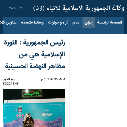
٧ آب ٢٠٢٦
الصفحة الرئيسية
إيران
العالم
آراء و حوارات
وسائط متعددة
عناوين الأخب
رئيس الجمهوریة : الثورة
الإسلامية هي من
مظاهر النهضة الحسينية
٠٦‏/٠٩‏/٢٠٢٣، ٣:٤٢ م
رمز الخبر:
85221848