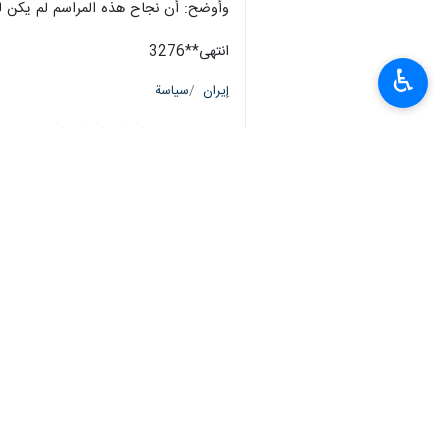
وأوضح: أن نجاح هذه المراسم لم يكن لي
انتهى**3276
♿︎
إيران
سياسة
٠ Persons
سمات
مسيرة الاربعين
السفير الإيراني لدى العراق
محمد كاظم آل صادق
إيران
الشعب العراقي