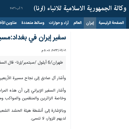
٦ آب ٢٠٢٦
الصفحة الرئيسية
إيران
العالم
آراء و حوارات
وسائط متعددة
عناوين الأخب
سفير إيران في بغداد:مسير
٠٦‏/٠٩‏/٢٠٢٣، ٥:٠٨ م
طهران/6 أيلول /سبتمبر/إرنا- قال السفیر الإیراني لدی بغداد "محمد کاظم آل صادق"، ان مسيرة الأربعين عالمية وستصبح أكثر شعبية في العالم مستقبلا.
وأشار آل صادق إلى نجاح مسيرة الأربعين
وأشار السفير الإيراني إلى أن هذه الم
وخاصة الزائرين والمنظمين والمواكب ومس
وبالإشارة إلى أنشطة هيئة الحشد الشعب
لديهم للزوار، لا تنسى.