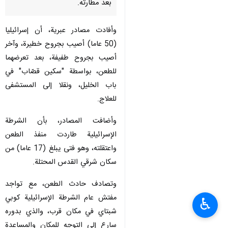
بعد مطارته.
وأفادت مصادر عبرية، أن إسرائيليا
(50 عاما) أصيب بجروح خطيرة، وآخر
أصيب بجروح طفيفة، بعد تعرضهما
للطعن، بواسطة "سكين قصّاب" في
باب الخليل، ونقلا إلى المستشفى
للعلاج.
وأضافت المصادر، بأن الشرطة
الإسرائيلية طاردت منفذ الطعن
واعتقلته، وهو فتى يبلغ (17 عاما) من
سكان شرقي القدس المحتلة.
وتصادف حادث الطعن، مع تواجد
مفتش عام الشرطة الإسرائيلية كوبي
♿︎
شبتاي في مكان قرب، والذي بدوره
سارع إلى التوجه للمكان والمساعدة