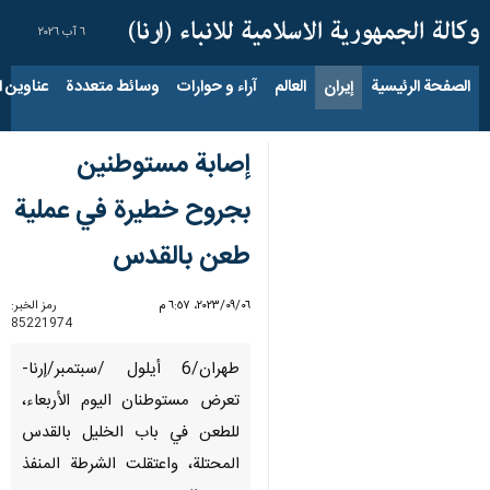
٦ آب ٢٠٢٦
الصفحة الرئيسية
إيران
العالم
آراء و حوارات
وسائط متعددة
عناوين الأخب
إصابة مستوطنين
بجروح خطيرة في عملية
طعن بالقدس
٠٦‏/٠٩‏/٢٠٢٣، ٦:٥٧ م
رمز الخبر:
85221974
طهران/6 أيلول /سبتمبر/إرنا-
تعرض مستوطنان الیوم الأربعاء،
للطعن في باب الخليل بالقدس
المحتلة، واعتقلت الشرطة المنفذ