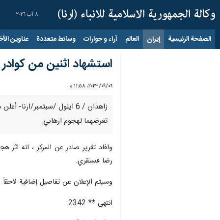
٨ آب ٢٠٢٦
الصفحة الرئيسية
إيران
العالم
آراء و حوارات
وسائط متعددة
عناوين الأخب
استشهاد اثنين من كوادر
٠٦‏/٠٩‏/٢٠٢٣، ١١:٥٨ م
زاهدان / 6 ايلول /سبتمبر/ا
تعرضهما لهجوم ارهابي.
وافاد تقرير صادر عن المركز ، انه اثر
رضا فسنقري.
وسيتم الإعلان عن تفاصيل إضافية لاحقاً.
انتهى ** 2342