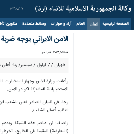
٧ آب ٢٠٢٦
الصفحة الرئيسية
إيران
العالم
آراء و حوارات
وسائط متعددة
عناوين الأخب
الامن الايراني يوجه ضربة
٠٧‏/٠٩‏/٢٠٢٣، ٢:٠٧ ص
طهران / 7 ايلول / سبتمبر/ارنا- أعلن جهاز استخبارات الحرس الثوري ووزارة الامن في بيان مشترك عن توجيه ضربة قوية لشبكة تنظيم اعمال الشغب في البلاد.
وأعلنت وزارة الامن وجهاز استخبارات ا
الاستخباراتية المشتركة لكوادر الامن.
وجاء في البيان الصادر: نعلن للشعب الإ
لتنظيم أعمال الشغب.
واضاف: ان عناصر هذه الشبكة وبدعم ما
(المعارضة) المقيمة في الخارج، انخرط