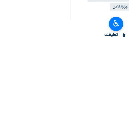
وزارة الامن
♿︎
تعليقك