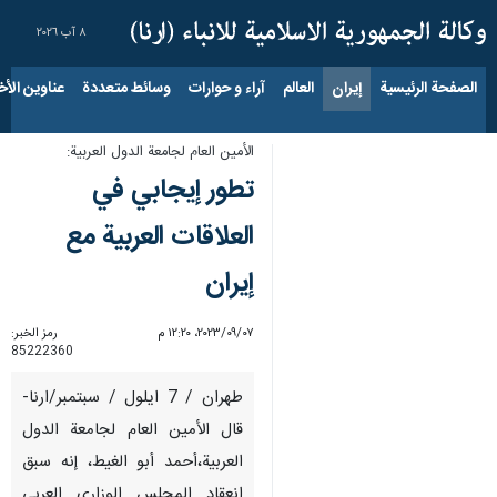
٨ آب ٢٠٢٦
الصفحة الرئيسية
إيران
العالم
آراء و حوارات
وسائط متعددة
عناوين الأخب
الأمين العام لجامعة الدول العربية:
تطور إيجابي في
العلاقات العربية مع
إيران
٠٧‏/٠٩‏/٢٠٢٣، ١٢:٢٠ م
رمز الخبر:
85222360