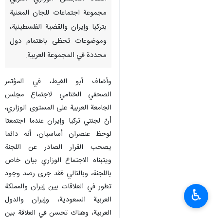
طهران / 7 ايلول / سبتمبر/ارنا-
قال الأمين العام لجامعة الدول
العربية،أحمد أبو الغيط، إنه سبق
انعقاد المجلس الوزاري العربي
مجموعة اجتماعات للجان المعنية
بتركيا وإيران والقضية الفلسطينية،
وموضوعات تحظى باهتمام دول
محددة في المجموعة العربية.
وأضاف أبو الغيط، في المؤتمر
الصحفي الختامي لاجتماع مجلس
الجامعة العربية على المستوى الوزاري،
♿︎
أنّ لجنتي تركيا وإيران عندما اجتمعتا
لوحظ عنصران أساسيان، أنه دائما