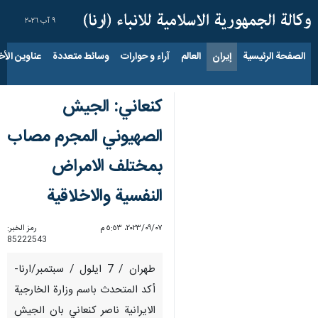
٩ آب ٢٠٢٦
الصفحة الرئيسية
إيران
العالم
آراء و حوارات
وسائط متعددة
عناوين الأخب
كنعاني: الجيش
الصهيوني المجرم مصاب
بمختلف الامراض
النفسية والاخلاقية
٠٧‏/٠٩‏/٢٠٢٣، ٥:٥٣ م
رمز الخبر:
85222543
طهران / 7 ايلول / سبتمبر/ارنا-
أكد المتحدث باسم وزارة الخارجية
الايرانية ناصر كنعاني بان الجيش