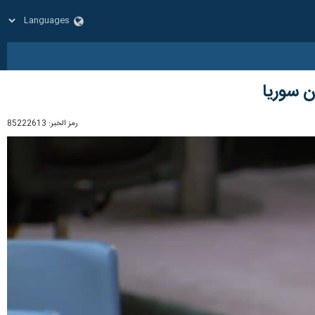
ن سوريا
رمز الخبر:
85222613