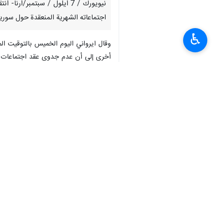
نيويورك / 7 ايلول / سبتمبر
اجتماعاته الشهرية المنعقدة حول سوريا
♿︎
وقال ايرواني اليوم الخميس بالتوقيت ال
أخرى إلى أن عدم جدوى عقد اجتماعات دو
وأضاف كبير الدبلوماسييين الايرانيين ف
وتكرارا، فإن تخصيص اجتماع شهري لمجرد 
وقال إيرواني: إننا نؤيد بشكل كامل الحوا
ويعني هذا النهج الشفافية والمساءلة وا
واضاف سفير إيران لدى الأمم المتحدة: إن 
وتابع : نعتقد أنه من أجل ضمان التوصل
لمتطلبات وتوجهات المعاهدة.
وأكد إيرواني: أن نزاهة ومصداقية منظمة 
للالتزامات الواردة في المعاهدة لتعزيز عا