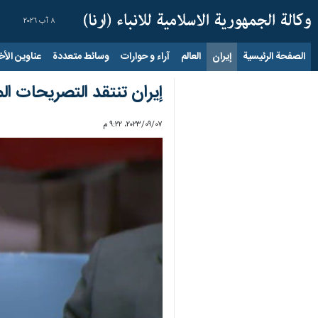
٨ آب ٢٠٢٦
الصفحة الرئيسية
إيران
العالم
آراء و حوارات
وسائط متعددة
عناوين الأخب
إيران تنتقد التصريحات ا
٠٧‏/٠٩‏/٢٠٢٣، ٩:٢٢ م