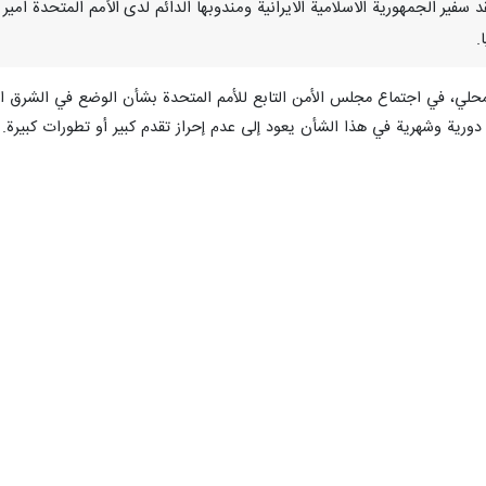
/ارنا- انتقد سفير الجمهورية الاسلامية الايرانية ومندوبها الدائم لدى الأمم الم
.
محلي، في اجتماع مجلس الأمن التابع للأمم المتحدة بشأن الوضع في الشرق ال
رية وشهرية في هذا الشأن يعود إلى عدم إحراز تقدم كبير أو تطورات كبيرة.
ي الأمم المتحدة: تكرر جمهورية إيران الإسلامية طلبها إلى مجلس الأمن لزيادة
تكرار مواقف واتهامات لا أساس لها ضد سوريا لا يساهم كثيراً في الفعالية ا
ر البناء بين سوريا ومنظمة حظر الأسلحة الكيميائية، وقد وضعنا إطاراً زمنياً م
لتوصل إلى حل مرض لجميع القضايا المتبقية.
الجمهورية الإسلامية الإيرانية تقدر التزام سوريا بعقد اجتماع رفيع المستوى ب
 إلى نتيجة ناجحة، يجب إجراء أي تحقيق في حوادث الأسلحة الكيميائية بأق
حظر الأسلحة الكيميائية تعتمد على قدرتها على الحفاظ على الحياد، والحياد يست
لم أكثر أمنا، وخاليا من التهديد المحتمل للأسلحة الكيميائية. وفي هذا الصدد، ي