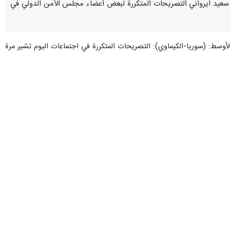
تحدة امير سعيد ايرواني التصريحات المتكررة لبعض أعضاء مجلس الأمن الدولي في
أوسط: (سوريا-الكيماوي): التصريحات المتكررة في اجتماعات اليوم تشير مرة
 تاثير اجتماعاته من خلال التركيز على سوريا. وكما أكد بعض الأعضاء مرارا
لشاملة لمجلس الأمن.
حدداً للتعامل مع القضايا المتبقية حتى تصل القضية إلى نتيجة نهائية وقاطعة.
ين وزير الخارجية السوري والمدير العام لمنظمة حظر الأسلحة الكيميائية.
صى قدر من الحياد والمهنية والمصداقية والموضوعية، مع الامتثال الصارم
رشد فقط بالاعتبارات العلمية والتقنية. وعلى هذا النحو، من المهم الامتثال
تم التأكيد على أهمية التنفيذ الكامل والفعال وغير التمييزي للاتفاقية من قبل