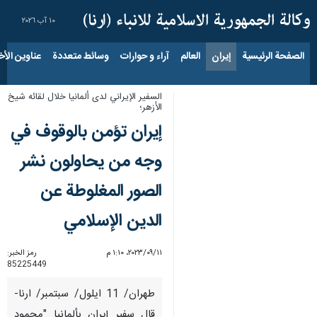
١٠ آب ٢٠٢٦
الصفحة الرئيسية
إيران
العالم
آراء و حوارات
وسائط متعددة
عناوين الأخب
السفير الإيراني لدى ألمانيا خلال لقائه شيخ
الأزهر؛
إيران تؤمن بالوقوف في
وجه من يحاولون نشر
الصور المغلوطة عن
الدين الإسلامي
١١‏/٠٩‏/٢٠٢٣، ١:١٠ م
رمز الخبر:
85225449
طهران/ 11 ايلول/ سبتمبر/ ارنا-
قال سفير إيران بألمانيا "محمود