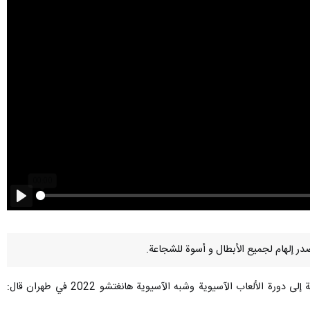
Play
وقال آية الله السيد ابراهيم رئيسي في مراسم تكريم الأبطال والحائزين على الميداليات ومرافقة القافلة الرياضية الإيرانية إلى دورة الألعاب الآسيوية وشبه الآسيوية هانغتشو 2022 في طهران قال: