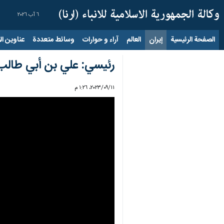
٦ آب ٢٠٢٦
الصفحة الرئيسية
إيران
العالم
آراء و حوارات
وسائط متعددة
عناوين الأخب
رئيسي: علي بن أبي طالب 
١١‏/٠٩‏/٢٠٢٣، ١:٢٦ م