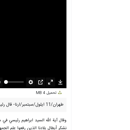
nmute
Settings
PIP
Enter
Download
تحميل
4 MB
fullscreen
طهران/11 ایلول/سبتمبر/ارنا- قال رئيس الجمهورية الإسلامیة الإيرانية :أمير المؤمنين (ع) علي بن أبي طالب (ع) مصدر إلهام لجميع الأبطال و أسوة للشجاعة.
نشكر أبطال بلادنا الذين رفعوا علم الجمهو