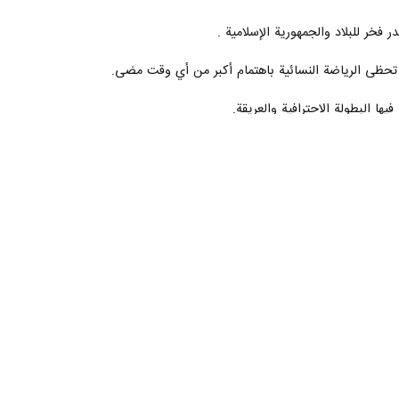
 فخر للبلاد والجمهورية الإسلامية .
 تحظى الرياضة النسائية باهتمام أكبر من أي وقت مضى.
ا البطولة الاحترافية والعريقة.
وقال آية الله رئيسي أيضاً فيما يتعلق بالخطط والمشاريع غير المكتملة: اليوم، في ذكرى مرور عامين على الحكومة الـ13، أعلن أنه تم إنجاز ما يقرب من ألفي مشروع رياضي غيرمكتملة في البلاد
 من ألفين من هذه المشاريع ولا بد من إنجاز مشاريع أخرى.
ضات النسائية لها أيضًا أهمية كبيرة.
بغي أن نهتم بمدينة أو محافظة واحدة فقط، بل ينبغي النظر إلى جميع الأشخاص
 من أن أبطالنا ليس لديهم أي اهتمامات أخرى غير البطولة، حتى يتمكنوا من