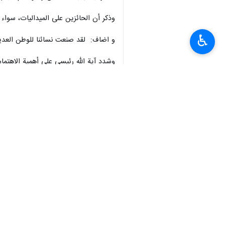
وذکر أن الحائزين على الميداليات، سواء ف
♿︎
و اضاف: لقد صنعت نسائنا للوطن العديد
وشدد آية الله رئيسي على أهمية الاهتمام
الانتهاء من ألفي مشروع رياضي غير مكتملة
والبعض الآخر لا يزال قيد التنفيذ.
وذكر رئيس الجمهورية: أن هناك العديد م
وأضاف: أؤكد على الاهتمام بالرياضة لجميع
وأكد أن النظرة المتوازنة والعادلة لتنم
والمحافظات في الرياضة.
وقال آية الله رئيسي: يجب على مسؤولي و
الوصول إلى نقطة يتوقعها الناس منهم.