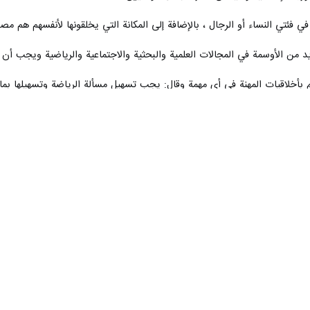
ي فئتي النساء أو الرجال ، بالإضافة إلى المكانة التي يخلقونها لأنفسهم هم مصدر
 من الأوسمة في المجالات العلمية والبحثية والاجتماعية والرياضية ويجب أن
 بأخلاقيات المهنة في أي مهمة وقال: يجب تسهيل مسألة الرياضة وتسهيلها بما فيه
 في الحكومة الـ13
ن المشاريع والقاعات والمجمعات غير جاهزة في المدن والقرى وقد تم الانتهاء
 أفراد المجتمع، بمعنى أنه على الرغم من أهمية الرياضات الرجالية، إلا أن الريا
ية وتوزيع الموارد في البلاد في المحافظات والمدن أمر مهم للغاية وقال: لا ين
زارة الرياضة والاتحادات والإدارات المختلفة المسؤولة في هذا الصدد التأكد