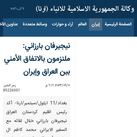
٩ آب ٢٠٢٦
الصفحة الرئيسية
إيران
العالم
آراء و حوارات
وسائط متعددة
عناوين الأخب
نيجيرفان بارزاني:
ملتزمون بالاتفاق الأمني
بين العراق وإيران
١١‏/٠٩‏/٢٠٢٣، ٦:١٦ م
رمز الخبر:
85226001
بغداد/11 ایلول/سبتمبر/ارنا- أكد
رئيس اقليم كردستان العراق
نيجيرفان بارزاني خلال لقائه مع
السفیر الایراني محمد کاظم ال