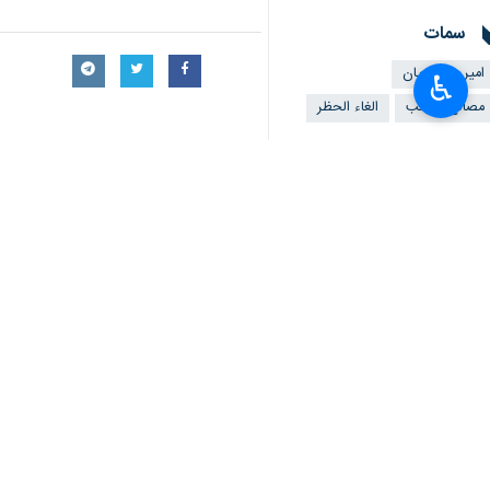
سمات
امير عبداللهيان
♿︎
مصالح الشعب
الغاء الحظر
تعليقك