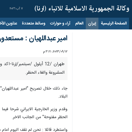
٧ آب ٢٠٢٦
الصفحة الرئيسية
إيران
العالم
آراء و حوارات
وسائط متعددة
عناوين الأخب
امیر عبداللهيان : مستعدو
١٢‏/٠٩‏/٢٠٢٣، ٣:٢١ م
طهران /12 أيلول /سبتمبر/إ
المشروعة والغاء الحظر.
جاء ذلك خلال تصريح "امير عبداللهيان" 
البلاد.
وقدم وزير الخارجية الايراني شرحا فيما
الحظر مفتوحة" من الجانب الاخر.
واستطرد قائلا : نحن لم نقف اليوم امام م